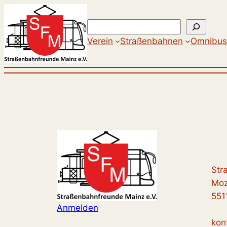
Zum
Inhalt
Suchen
springen
Verein
Straßenbahnen
Omnibus
Str
Moz
551
Anmelden
kon