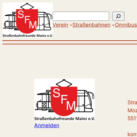
Zum
Inhalt
Suchen
springen
Verein
Straßenbahnen
Omnibus
Str
Moz
551
Anmelden
kon