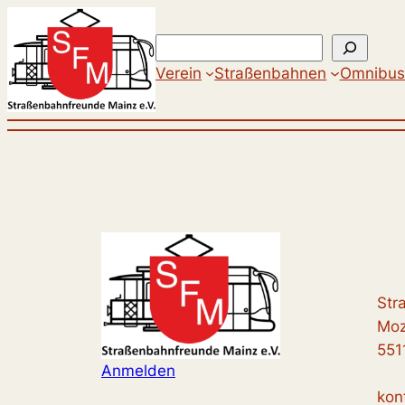
Zum
Inhalt
Suchen
springen
Verein
Straßenbahnen
Omnibus
Str
Moz
551
Anmelden
kon